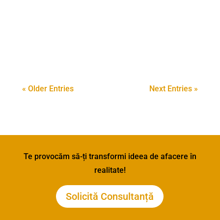
5.000.000 euro pentru afacerea ta!
Valoarea minima a...
« Older Entries
Next Entries »
Te provocăm să-ți transformi ideea de afacere în
realitate!
Solicită Consultanță