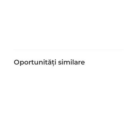
Trimite Mesaj
=
12 + 7
Oportunități similare