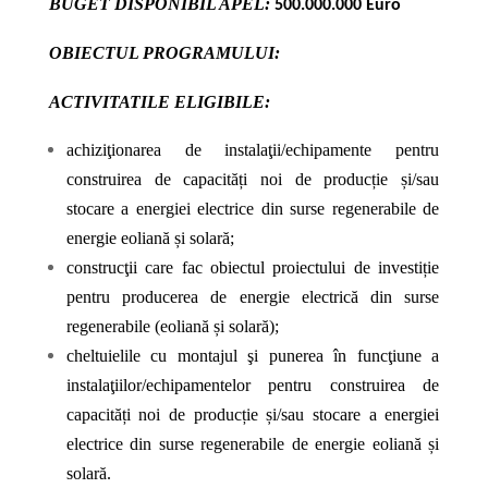
BUGET DISPONIBIL APEL:
500.000.000 Euro
OBIECTUL PROGRAMULUI:
ACTIVITATILE ELIGIBILE:
achiziţionarea
de
instalaţii/echipamente
pentru
construirea
de
capacități
noi
de
producție
și/sau
stocare
a
energiei
electrice
din surse
regenerabile
de
energie
eoliană și solară;
construcţii
care
fac
obiectul
proiectului de investiție
pentru
producerea
de
energie
electrică
din
surse
regenerabile
(eoliană și solară);
cheltuielile cu montajul şi punerea în funcţiune a
instalaţiilor/echipamentelor pentru construirea de
capacități noi de producție și/sau stocare a energiei
electrice din surse regenerabile de energie eoliană și
solară.