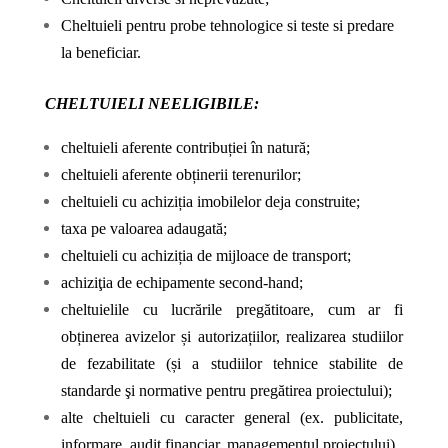
Cheltuieli pentru probe tehnologice si teste si predare
la beneficiar.
CHELTUIELI NEELIGIBILE:
cheltuieli aferente contribuției în natură;
cheltuieli aferente obținerii terenurilor;
cheltuieli cu achiziția imobilelor deja construite;
taxa pe valoarea adaugată;
cheltuieli cu achiziția de mijloace de transport;
achiziţia de echipamente second-hand;
cheltuielile cu lucrările pregătitoare, cum ar fi
obținerea avizelor și autorizațiilor, realizarea studiilor
de fezabilitate (și a studiilor tehnice stabilite de
standarde şi normative pentru pregătirea proiectului);
alte cheltuieli cu caracter general (ex. publicitate,
informare, audit financiar, managementul
proiectului).