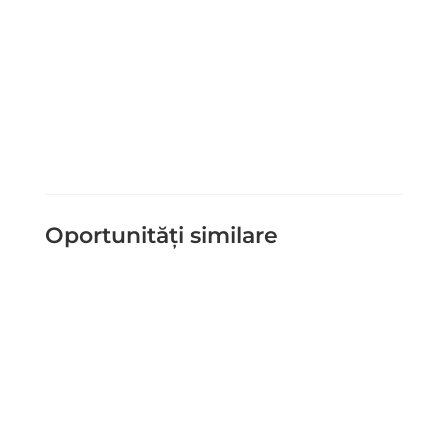
Trimite Mesaj
=
2 + 5
Oportunități similare