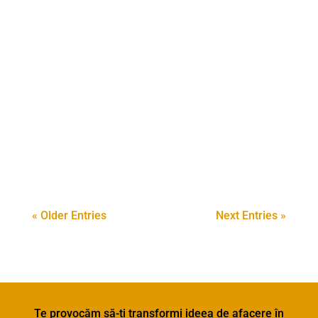
Regional Sud-Vest Oltenia 2021-2027
Apel proiect: Programul Regional Sud-
Vest Oltenia 2021-2027, Obiectiv
Specific: RSO1.6 Sprijinirea investitiilor
care contribuie la obiectivele
Platformei Tehnologii...
« Older Entries
Next Entries »
Te provocăm să-ți transformi ideea de afacere în