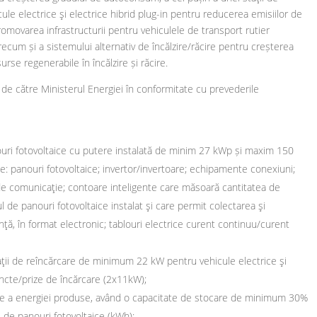
e electrice şi electrice hibrid plug-in pentru reducerea emisiilor de
romovarea infrastructurii pentru vehiculele de transport rutier
cum și a sistemului alternativ de încălzire/răcire pentru creșterea
urse regenerabile în încălzire și răcire.
e către Ministerul Energiei în conformitate cu prevederile
anouri fotovoltaice cu putere instalată de minim 27 kWp și maxim 150
: panouri fotovoltaice; invertor/invertoare; echipamente conexiuni;
de comunicaţie; contoare inteligente care măsoară cantitatea de
de panouri fotovoltaice instalat şi care permit colectarea şi
nţă, în format electronic; tablouri electrice curent continuu/curent
 staţii de reîncărcare de minimum 22 kW pentru vehicule electrice şi
uncte/prize de încărcare (2x11kW);
care a energiei produse, având o capacitate de stocare de minimum 30%
 de panouri fotovoltaice (kWh);