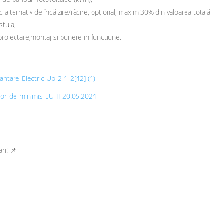
ic alternativ de încălzire/răcire, opțional, maxim 30% din valoarea totală
stuia;
proiectare,montaj si punere in functiune.
nantare-Electric-Up-2-1-2[42] (1)
or-de-minimis-EU-II-20.05.2024
ri! 📌