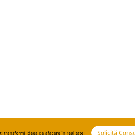
omponenta C3 — Managementul deșeurilor Investiția I1. -
t integrat al deșeurilor municipale la nivel de județ
Solicită Cons
i transformi ideea de afacere în realitate!