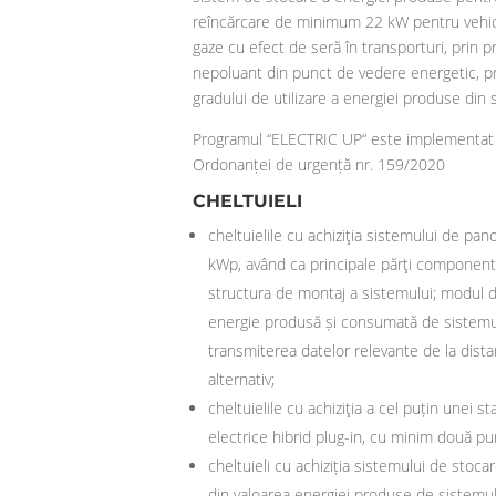
reîncărcare de minimum 22 kW pentru vehicul
gaze cu efect de seră în transporturi, prin p
nepoluant din punct de vedere energetic, pre
gradului de utilizare a energiei produse din s
Programul “ELECTRIC UP“ este implementat d
Ordonanței de urgență nr. 159/2020
CHELTUIELI
cheltuielile cu achiziţia sistemului de p
kWp, având ca principale părţi componente
structura de montaj a sistemului; modul 
energie produsă și consumată de sistemul 
transmiterea datelor relevante de la dista
alternativ;
cheltuielile cu achiziţia a cel puțin unei
electrice hibrid plug-in, cu minim două p
cheltuieli cu achiziția sistemului de sto
din valoarea energiei produse de sistemul