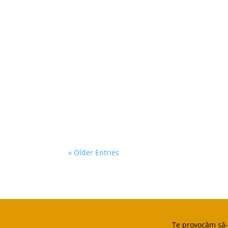
PNRR - Pilonul 1. Tranziţie Verde C
completarea sistemelor de managemen
Subinvestiția I1.D. —...
« Older Entries
Te provocăm să-ț