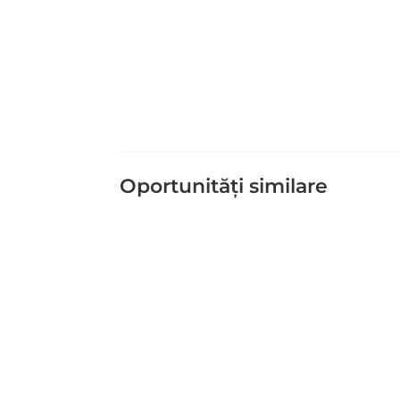
Oportunități similare
Ghid de finanțare a intreprinderilor
instalarea sistemelor de panouri fot
kWp și 150 kWp...