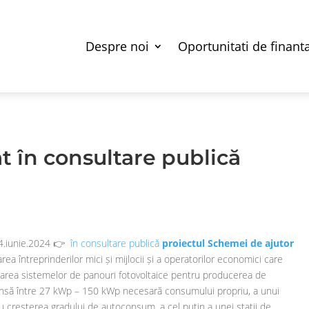
Despre noi
Oportunitati de finant
t în consultare publică
 4.iunie.2024 👉
în consultare publică
proiectul Schemei de ajutor
area întreprinderilor mici și mijlocii și a operatorilor economici care
area sistemelor de panouri fotovoltaice pentru producerea de
rinsă între 27 kWp – 150 kWp necesară consumului propriu, a unui
 creșterea gradului de autoconsum, a cel puțin a unei staţii de