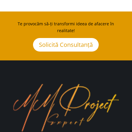
Te provocăm să-ți transformi ideea de afacere în
realitate!
Solicită Consultanță