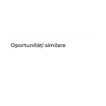
Trimite Mesaj
=
15 + 3
Oportunități similare
Schema de ajutor de stat pentru
produse cu deficit comercial Titlu
articol: Schema de ajutor de stat
pentru stimularea investițiilor în