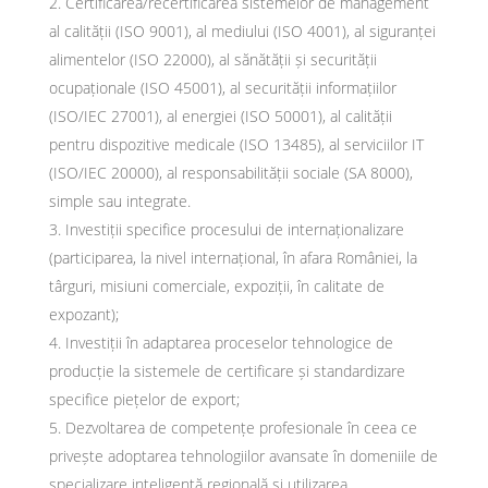
Certificarea/recertificarea sistemelor de management
al calității (ISO 9001), al mediului (ISO 4001), al siguranței
alimentelor (ISO 22000), al sănătății și securității
ocupaționale (ISO 45001), al securității informațiilor
(ISO/IEC 27001), al energiei (ISO 50001), al calității
pentru dispozitive medicale (ISO 13485), al serviciilor IT
(ISO/IEC 20000), al responsabilității sociale (SA 8000),
simple sau integrate.
Investiții specifice procesului de internaționalizare
(participarea, la nivel internațional, în afara României, la
târguri, misiuni comerciale, expoziții, în calitate de
expozant);
Investiții în adaptarea proceselor tehnologice de
producție la sistemele de certificare și standardizare
specifice piețelor de export;
Dezvoltarea de competențe profesionale în ceea ce
privește adoptarea tehnologiilor avansate în domeniile de
specializare inteligentă regională și utilizarea