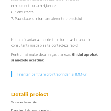
echipamentelor achiziționate.
Consultanta
Publicitate si informare aferente proiectului
Nu rata finantarea. Inscrie-te in formular iar unul din
consultantii nostri o sa te contacteze rapid!
Pentru mai multe detali regasiti anexat
Ghidul aprobat
si anexele acestuia
:
Finanțări pentru microîntreprinderi și IMM-uri
Detalii proiect
Valoarea investiției:
Data limită depunere proiect: