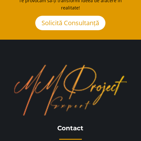
Te provocăm să-ți transformi ideea de afacere în
realitate!
Solicită Consultanță
Contact