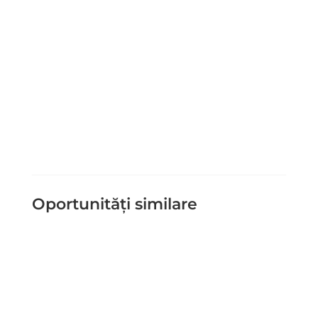
Trimite Mesaj
=
14 + 1
Oportunități similare