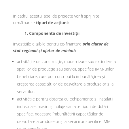
În cadrul acestui apel de proiecte vor fi sprijinite
următoarele
tipuri de
acțiuni:
1. Componenta de investiții
Investițiile eligibile pentru co-finanțare
prin ajutor de
stat regional și ajutor de minimis
:
activitățile de construcție, modernizare sau extindere a
spațiilor de producție sau servicii, specifice IMM-urilor
beneficiare, care pot contribui la îmbunătățirea și
creșterea capacităților de dezvoltare a produselor și a
serviciilor;
activitățile pentru dotarea cu echipamente și instalații
industriale, mașini și utilaje sau alte tipuri de dotări
specifice, necesare îmbunătățirii capacităților de
dezvoltare a produselor și a serviciilor specifice IMM-
urilor beneficiare.