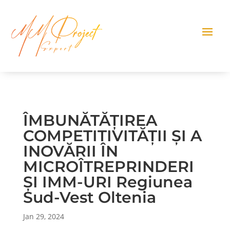
ÎMBUNĂTĂȚIREA
COMPETITIVITĂȚII ȘI A
INOVĂRII ÎN
MICROÎTREPRINDERI
ȘI IMM-URI Regiunea
Sud-Vest Oltenia
Jan 29, 2024