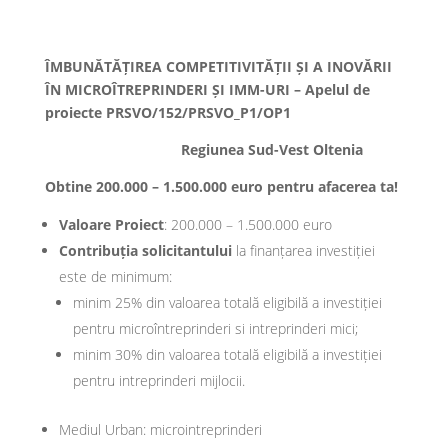
ÎMBUNĂTĂȚIREA COMPETITIVITĂȚII ȘI A INOVĂRII
ÎN MICROÎTREPRINDERI ȘI IMM-URI – Apelul de
proiecte PRSVO/152/PRSVO_P1/OP1
Regiunea Sud-Vest Oltenia
Obtine 200.000 – 1.500.000 euro pentru afacerea ta!
Valoare Proiect
: 200.000 – 1.500.000 euro
Contribuția solicitantului
la finanțarea investiției
este de minimum:
minim 25% din valoarea totală eligibilă a investiției
pentru microîntreprinderi si intreprinderi mici;
minim 30% din valoarea totală eligibilă a investiției
pentru intreprinderi mijlocii.
Mediul Urban: microintreprinderi