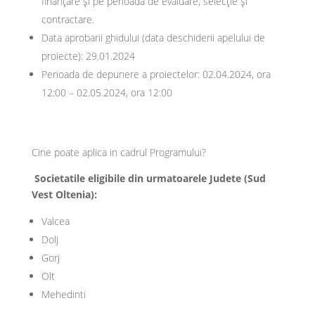
finanţare şi pe perioada de evaluare, selecţie şi
contractare.
Data aprobarii ghidului (data deschiderii apelului de
proiecte): 29.01.2024
Perioada de depunere a proiectelor: 02.04.2024, ora
12:00 – 02.05.2024, ora 12:00
Cine poate aplica in cadrul Programului?
Societatile eligibile din urmatoarele Judete (Sud
Vest Oltenia):
Valcea
Dolj
Gorj
Olt
Mehedinti