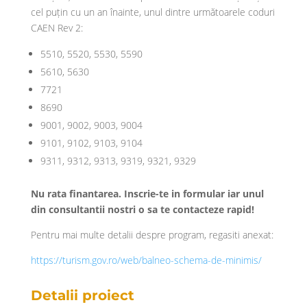
cel puțin cu un an înainte, unul dintre următoarele coduri
CAEN Rev 2:
5510, 5520, 5530, 5590
5610, 5630
7721
8690
9001, 9002, 9003, 9004
9101, 9102, 9103, 9104
9311, 9312, 9313, 9319, 9321, 9329
Nu rata finantarea. Inscrie-te in formular iar unul
din consultantii nostri o sa te contacteze rapid!
Pentru mai multe detalii despre program, regasiti anexat:
https://turism.gov.ro/web/balneo-schema-de-minimis/
Detalii proiect