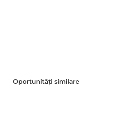
Trimite Mesaj
=
9 + 4
Oportunități similare