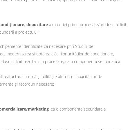
condiţionare, depozitare
a materiei prime procesate/produsului finit
undară a proiectului;
şi echipamente identificate ca necesare prin Studiul de
ea, modernizarea și dotarea clădirilor unităților de condiționare,
odusului finit rezultat din procesare, ca o componentă secundară a
nfrastructura internă şi utilităţile aferente capacităților de
şamente şi racorduri necesare;
omercializare/marketing
, ca o componentă secundară a