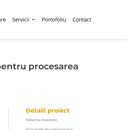
are
Servicii
Portofoliu
Contact
 pentru procesarea
Detalii proiect
Valoarea investiției:
Data limită depunere proiect: