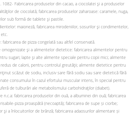
. 1082- Fabricarea produselor din cacao, a ciocolatei şi a produselor
alităţilor de ciocolată; fabricarea produselor zaharoase: caramele, nuga,
ilor sub formă de tablete şi pastile.
ientelor: maioneză, fabricarea mirodeniilor, sosurilor şi condimentelor,
 etc.
 fabricarea de pizza congelată sau altfel conservată.
 omogenizate şi a alimentelor dietetice: fabricarea alimentelor pentru
pentru sugari; lapte şi alte alimente speciale pentru copii mici; alimente
redus de calorii, pentru controlul greutăţii; alimente dietetice pentru
ţinut scăzut de sodiu, inclusiv sare fără sodiu sau sare dietetică fără
inate consumului în cazul efortului muscular intens, în special pentru
feră de tulburări ale metabolismului carbohidraţilor (diabet).
 n.c.a: fabricarea produselor din ouă, a albuminei din ouă; fabricarea
erisabile-pizza proaspătă (necoaptă); fabricarea de supe și ciorbe;
lor şi a înlocuitorilor de brânză; fabricarea adaosurilor alimentare și