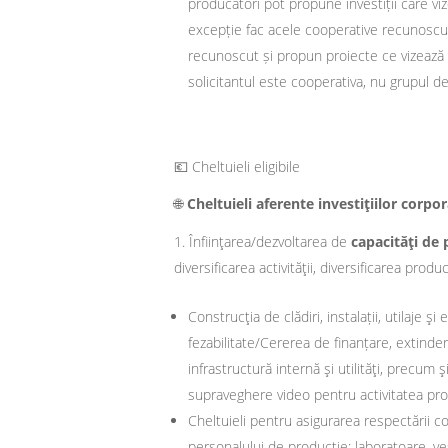
producători pot propune investiții care v
excepție fac acele cooperative recunoscu
recunoscut și propun proiecte ce vizează
solicitantul este cooperativa, nu grupul d
💶 Cheltuieli eligibile
🌐
Cheltuieli aferente investiţiilor corpor
Înfiinţarea/dezvoltarea de
capacităţi de
diversificarea activităţii, diversificarea pro
Construcţia de clădiri, instalații, utilaje 
fezabilitate/Cererea de finanțare, extinder
infrastructură internă şi utilităţi, precu
supraveghere video pentru activitatea pro
Cheltuieli pentru asigurarea respectării co
personalului de producție: laboratoare, ves