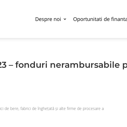
Despre noi
Oportunitati de finant
R23 – fonduri nerambursabile
ci de bere, fabrici de înghețată și alte firme de procesare a