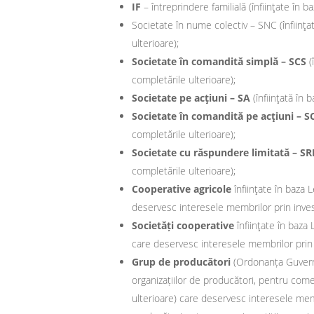
IF
– întreprindere familială (înfiinţate în 
Societate în nume colectiv – SNC (înfiinţat
ulterioare);
Societate în comandită simplă – SCS
(
completările ulterioare);
Societate pe acţiuni – SA
(înfiinţată în 
Societate în comandită pe acţiuni – S
completările ulterioare);
Societate cu răspundere limitată – SR
completările ulterioare);
Cooperative agricole
înfiinţate în baza L
deservesc interesele membrilor prin invest
Societăți cooperative
înfiinţate în baza 
care deservesc interesele membrilor prin i
Grup de producători
(Ordonanța Guvernu
organizațiilor de producători, pentru comer
ulterioare) care deservesc interesele membr