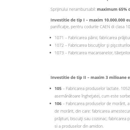
Sprijinului nerambursabil:
maximum 65% din 
Investitie de tip I – maxim 10.000.000 e
panificaţie, pentru codurile CAEN di clasa 10
1071 – Fabricarea pâinii; fabricarea prăjit
1072 – Fabricarea biscuiţilor şi pişcoturilo
1073 – Fabricarea macaroanelor, tăieţeilor
Investitie de tip II – maxim 3 milioane 
105
– Fabricarea produselor lactate. 1052 
asemănătoare îngheţatei, cum este sorbe
106
– Fabricarea produselor de morărit, a
de morărit, din care: fabricarea amestecuri
prăjituri, biscuiţi sau cozonac; fabricare
si a produselor din amidon.