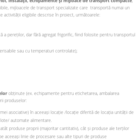
 noi, instalaţii, echipamente şi mijloace de transport compacte
,
ligibile, mijloacele de transport specializate care transportă numai un
activității eligibile descrise în proiect, următoarele:
a pereților, dar fără agregat frigorific, fiind folosite pentru transportul
erisabile sau cu temperaturi controlate);
elor
obținute (ex. echipamente pentru etichetarea, ambalarea
rii produselor:
ei asociative) în aceeași locație /locație diferită de locația unității de
ulote/ automate alimentare.
atât produse proprii (majoritar cantitativ), cât și produse ale terților
 pe aceeași linie de procesare sau alte tipuri de produse