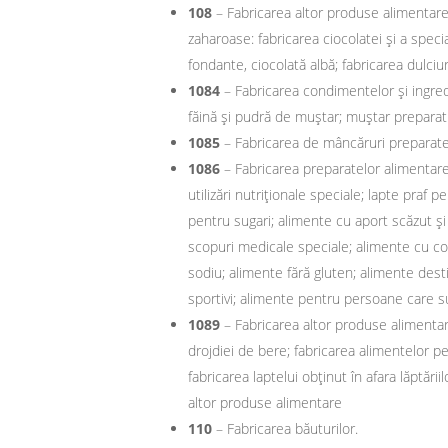
108
– Fabricarea altor produse alimentare
zaharoase: fabricarea ciocolatei şi a speci
fondante, ciocolată albă; fabricarea dulciur
1084
– Fabricarea condimentelor şi ingred
făină şi pudră de muştar; muştar preparat
1085
– Fabricarea de mâncăruri preparate:
1086
– Fabricarea preparatelor alimentare
utilizări nutriţionale speciale; lapte praf 
pentru sugari; alimente cu aport scăzut şi 
scopuri medicale speciale; alimente cu con
sodiu; alimente fără gluten; alimente dest
sportivi; alimente pentru persoane care su
1089
– Fabricarea altor produse alimentare
drojdiei de bere; fabricarea alimentelor p
fabricarea laptelui obţinut în afara lăptării
altor produse alimentare
110
– Fabricarea băuturilor.