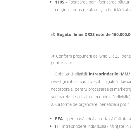
1105
– Fabricarea berii: fabricarea băutur
conţinut redus de alcool şi a berii fără alc
💰
Bugetul liniei DR23 este de 150.000.
📌 Conform propunerii de Ghid DR 23, benefici
printre care:
Solicitanții eligibili:
întreprinderile IMM/ 
investiţii iniţiale sau investiții inițiale în f
necorporale, pentru procesarea și marketing
sectoarele de activitate economică eligibile)
Ca formă de organizare, beneficiarii pot fi:
PFA
– persoană fizică autorizată (înfiinţa
II
– întreprindere individuală (înfiinţate î