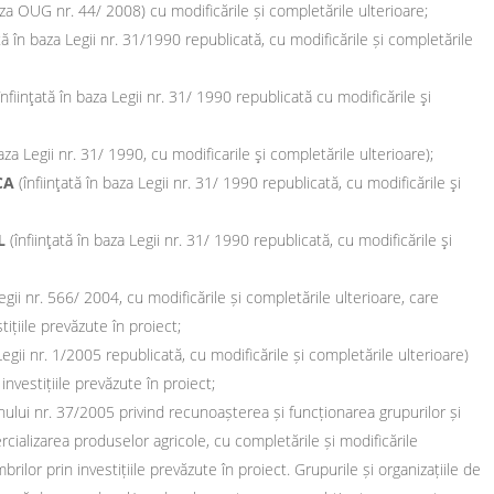
baza OUG nr. 44/ 2008) cu modificările și completările ulterioare;
ă în baza Legii nr. 31/1990 republicată, cu modificările și completările
înfiinţată în baza Legii nr. 31/ 1990 republicată cu modificările şi
baza Legii nr. 31/ 1990, cu modificarile şi completările ulterioare);
CA
(înfiinţată în baza Legii nr. 31/ 1990 republicată, cu modificările şi
L
(înfiinţată în baza Legii nr. 31/ 1990 republicată, cu modificările şi
egii nr. 566/ 2004, cu modificările și completările ulterioare, care
ițiile prevăzute în proiect;
Legii nr. 1/2005 republicată, cu modificările și completările ulterioare)
nvestițiile prevăzute în proiect;
lui nr. 37/2005 privind recunoașterea și funcționarea grupurilor și
cializarea produselor agricole, cu completările și modificările
ilor prin investițiile prevăzute în proiect. Grupurile și organizațiile de