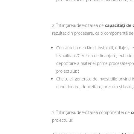
Înfiinţarea/dezvoltarea de
capacităţi de 
rezultat din procesare, ca o componentă sec
Construcţia de clădiri, instalații, utilaje 
fezabilitate/Cererea de finanțare, extinder
depozitare a materiei prime procesate/pr
proiectului; ;
Cheltuieli generate de investițiile privind i
condiționare, depozitare, precum şi bran
Înfiinţarea/dezvoltarea componentei de
c
proiectului: