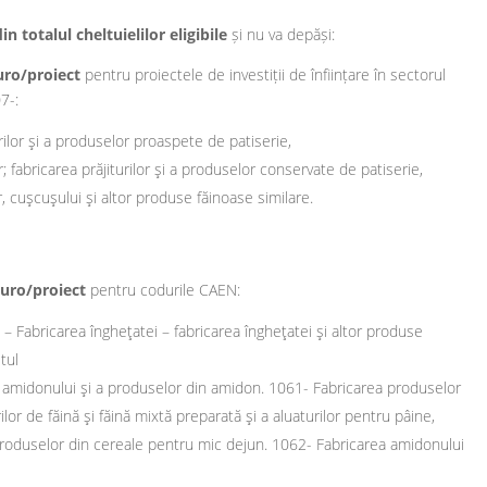
totalul cheltuielilor eligibile
și nu va depăși:
uro/proiect
pentru proiectele de investiții de înființare în sectorul
7-:
urilor şi a produselor proaspete de patiserie,
r; fabricarea prăjiturilor şi a produselor conservate de patiserie,
, cuşcuşului şi altor produse făinoase similare.
euro/proiect
pentru codurile CAEN:
– Fabricarea îngheţatei – fabricarea îngheţatei şi altor produse
tul
 amidonului şi a produselor din amidon. 1061- Fabricarea produselor
lor de făină şi făină mixtă preparată şi a aluaturilor pentru pâine,
a produselor din cereale pentru mic dejun. 1062- Fabricarea amidonului