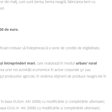
ilor din malţ, cum sunt berea, berea neagră; fabricarea berii cu
ool.
000 de euro.
arii trebuie să îndeplinească o serie de condiții de eligibilitate,
și întreprinderi mari
, care realizează în mediul
urban/ rural
avoarea unei noi activități economice în active corporale şi/ sau
ul produselor agricole, în vederea obţinerii de produse neagricole în
.
tă în baza OUGnr. 44/ 2008) cu modificările și completările ulterioare;
n baza OUG nr. 44/ 2008) cu modificările și completările ulterioare;