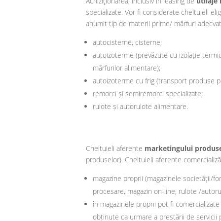
Achiziţionarea, inclusiv în leasing de
utilaje
specializate. Vor fi considerate cheltuieli e
anumit tip de materii prime/ mărfuri adecvate 
autocisterne, cisterne;
autoizoterme (prevăzute cu izolație termică 
mărfurilor alimentare);
autoizoterme cu frig (transport produse p
remorci și semiremorci specializate;
rulote și autorulote alimentare.
Cheltuieli aferente
marketingului produs
produselor). Cheltuieli aferente comercializă
magazine proprii (magazinele societății/form
procesare, magazin on-line, rulote /autor
în magazinele proprii pot fi comercializate 
obținute ca urmare a prestării de servicii