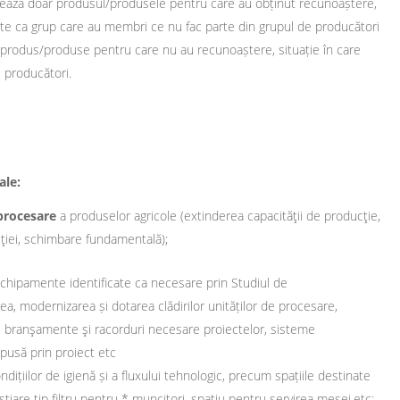
izează doar produsul/produsele pentru care au obținut recunoaștere,
te ca grup care au membri ce nu fac parte din grupul de producători
 produs/produse pentru care nu au recunoaștere, situație în care
e producători.
ale:
 procesare
a produselor agricole (extinderea capacităţii de producţie,
ducţiei, schimbare fundamentală);
şi echipamente identificate ca necesare prin Studiul de
ea, modernizarea și dotarea clădirilor unităților de procesare,
m şi branşamente şi racorduri necesare proiectelor, sisteme
pusă prin proiect etc
ndițiilor de igienă și a fluxului tehnologic, precum spațiile destinate
tiare tip filtru pentru * muncitori, spațiu pentru servirea mesei,etc;