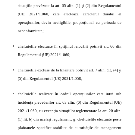
situațiile prevăzute la art. 65 alin. (1) și (2) din Regulamentul
(UE) 2021/1.060, care afectează caracterul durabil al
operațiunilor, devin neeligibile, proporțional cu perioada de
neconformitate;
cheltuielile efectuate în sprijinul relocării potrivit art. 66 din
Regulamentul (UE) 2021/1.060;
cheltuielile excluse de la finanțare potrivit art. 7 alin. (1), (4) și
(5) din Regulamentul (UE) 2021/1.058;
cheltuielile realizate în cadrul operațiunilor care intră sub
incidența prevederilor art. 63 alin. (6) din Regulamentul (UE)
2021/1.060, cu excepția situațiilor reglementate la art. 20 alin.
(1) lit. b) din același regulament; g. cheltuielile efectuate peste
plafoanele specifice stabilite de autorităţile de management