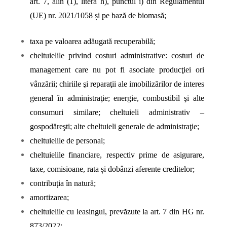
art. 7, alin (1), litera h), punctul i) din Regulamentul
(UE) nr. 2021/1058 și pe bază de biomasă;
taxa pe valoarea adăugată recuperabilă;
cheltuielile privind costuri administrative: costuri de
management care nu pot fi asociate producţiei ori
vânzării; chiriile şi reparaţii ale imobilizărilor de interes
general în administraţie; energie, combustibil şi alte
consumuri similare; cheltuieli administrativ –
gospodăreşti; alte cheltuieli generale de administraţie;
cheltuielile de personal;
cheltuielile financiare, respectiv prime de asigurare,
taxe, comisioane, rata și dobânzi aferente creditelor;
contribuția în natură;
amortizarea;
cheltuielile cu leasingul, prevăzute la art. 7 din HG nr.
873/2022;