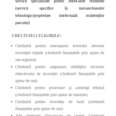
servicii specializate pentru IMM-urile rezidente
(servicii specifice în inovare/transfer
tehnologic/proprietate intelectuală rezidenților
parcului)
CHELTUIELI ELIGIBILE:
Cheltuieli pentru amenajarea terenului aferente
investiției inițiale (cheltuieli finanțabile prin ajutor de
stat regional)
Cheltuieli pentru asigurarea utilităților necesare
obiectivului de investiție (cheltuieli finanțabile prin
ajutor de stat)
Cheltuieli pentru proiectare şi asistenţă tehnică
(cheltuieli finanțabile prin ajutor de minimis)
Cheltuieli pentru investiția de bază (cheltuieli
finanțabile prin ajutor de stat)
Alte cheltuieli: Organizare de santier, Cheltuieli