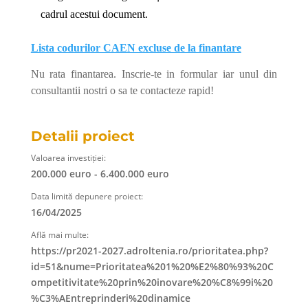
cadrul acestui document.
Lista codurilor CAEN excluse de la finantare
Nu rata finantarea. Inscrie-te in formular iar unul din
consultantii nostri o sa te contacteze rapid!
Detalii proiect
Valoarea investiției:
200.000 euro - 6.400.000 euro
Data limită depunere proiect:
16/04/2025
Află mai multe:
https://pr2021-2027.adroltenia.ro/prioritatea.php?
id=51&nume=Prioritatea%201%20%E2%80%93%20C
ompetitivitate%20prin%20inovare%20%C8%99i%20
%C3%AEntreprinderi%20dinamice