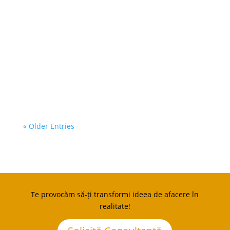
antreprenorilor din toate regiunile țării
și acoperind o gamă variată de
domenii. Conform calendarului
estimativ, sunt prevăzute 292 de
apeluri de proiecte, dintre care 43...
« Older Entries
Te provocăm să-ți transformi ideea de afacere în
realitate!