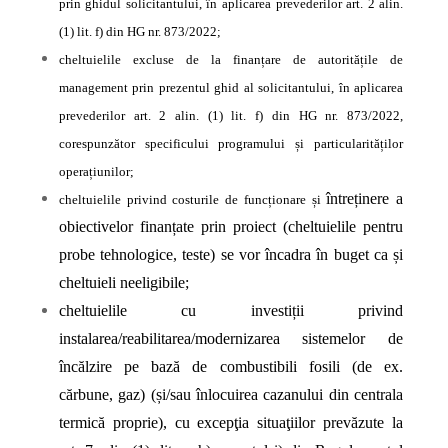
prin ghidul solicitantului, în aplicarea prevederilor art. 2 alin.
(1) lit. f) din HG nr. 873/2022;
cheltuielile excluse de la finanțare de autoritățile de
management prin prezentul ghid al solicitantului, în aplicarea
prevederilor art. 2 alin. (1) lit. f) din HG nr. 873/2022,
corespunzător specificului programului și particularităților
operațiunilor;
întreținere a
cheltuielile privind costurile de funcționare și
obiectivelor finanțate prin proiect (cheltuielile pentru
probe tehnologice, teste) se vor încadra în buget ca și
cheltuieli neeligibile;
cheltuielile cu investiții privind
instalarea/reabilitarea/modernizarea sistemelor de
încălzire pe bază de combustibili fosili (de ex.
cărbune, gaz) (și/sau înlocuirea cazanului din centrala
termică proprie), cu excepţia situaţiilor prevăzute la