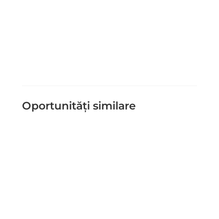
Trimite Mesaj
=
2 + 7
Oportunități similare
Schema de ajutor de stat pentru
produse cu deficit comercial Titlu