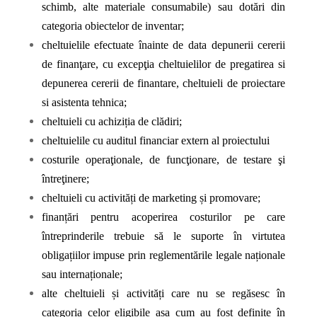
schimb, alte materiale consumabile) sau dotări din
categoria obiectelor de inventar;
cheltuielile efectuate înainte de data depunerii cererii
de finanţare, cu excepţia cheltuielilor de pregatirea si
depunerea cererii de finantare, cheltuieli de proiectare
si asistenta tehnica;
cheltuieli cu achiziția de clădiri;
cheltuielile cu auditul financiar extern al proiectului
costurile operaţionale, de funcţionare, de testare şi
întreţinere;
cheltuieli cu activități de marketing și promovare;
finanțări pentru acoperirea costurilor pe care
întreprinderile trebuie să le suporte în virtutea
obligațiilor impuse prin reglementările legale naționale
sau internaționale;
alte cheltuieli și activități care nu se regăsesc în
categoria celor eligibile așa cum au fost definite în