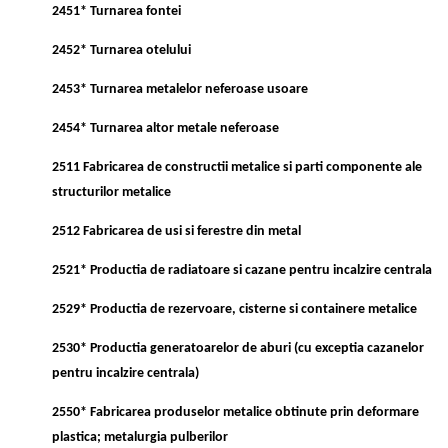
2451* Turnarea fontei
2452* Turnarea otelului
2453* Turnarea metalelor neferoase usoare
2454* Turnarea altor metale neferoase
2511 Fabricarea de constructii metalice si parti componente ale
structurilor metalice
2512 Fabricarea de usi si ferestre din metal
2521* Productia de radiatoare si cazane pentru incalzire centrala
2529* Productia de rezervoare, cisterne si containere metalice
2530* Productia generatoarelor de aburi (cu exceptia cazanelor
pentru incalzire centrala)
2550* Fabricarea produselor metalice obtinute prin deformare
plastica; metalurgia pulberilor