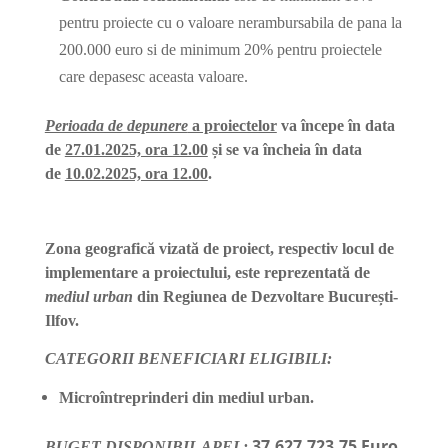
pentru proiecte cu o valoare nerambursabila de pana la
200.000 euro si de minimum 20% pentru proiectele
care depasesc aceasta valoare.
Perioada de depunere
a proiectelor
va începe în data
de
27.01.2025, ora 12.00
și se va încheia în data
de
10.02.2025, ora 12.00
.
Zona geografică vizată de proiect, respectiv locul de
implementare a proiectului, este reprezentată de
mediul urban
din Regiunea de Dezvoltare București-
Ilfov.
CATEGORII BENEFICIARI ELIGIBILI:
Microîntreprinderi din mediul urban.
37.627.723,75 Euro
BUGET DISPONIBIL APEL: