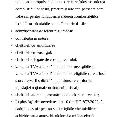
utilaje autopropulsate de motoare care folosesc arderea
combustibililor fosili, precum și alte echipamente care
folosesc pentru funcționare arderea combustibililor
fosili, înmatriculabile sau neînmatriculabile.
achiziționarea de terenuri și imobile;
contribuția în natură;
cheltuieli cu amortizarea;
cheltuieli cu leasingul;
cheltuielile legate de costul creditului;
valoarea TVA aferentă cheltuielilor neeligibile și
valoarea TVA aferentă cheltuielilor eligibile care a fost
sau care va fi solicitată la rambursare conform
legislației naționale în domeniul fiscal;
cheltuieli aferente procurării obiectelor de inventar;
În plus față de prevederea art.10 din HG 873/2022, în
cadrul acestui apel, nu sunt eligibile cheltuielile cu
achiziționarea autovehiculelor și a mijloacelor de