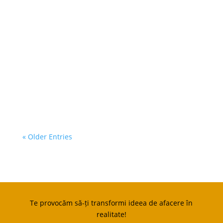
urile din România, adresate
antreprenorilor din toate regiunile țării
și acoperind o gamă variată de
domenii. Conform calendarului
estimativ, sunt prevăzute 292 de
apeluri de proiecte, dintre care 43...
« Older Entries
Te provocăm să-ți transformi ideea de afacere în
realitate!