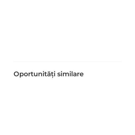
Trimite Mesaj
=
1 + 3
Oportunități similare
Schema de ajutor de stat pentru