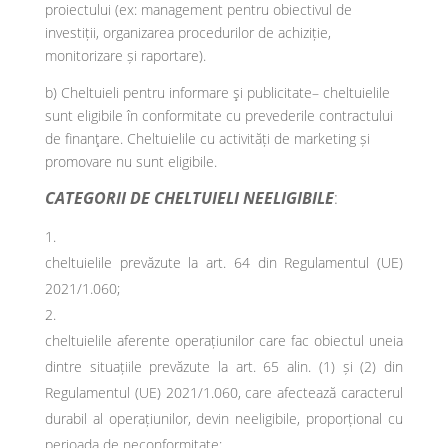
proiectului (ex: management pentru obiectivul de
investiții, organizarea procedurilor de achiziție,
monitorizare și raportare).
b) Cheltuieli pentru informare şi publicitate– cheltuielile
sunt eligibile în conformitate cu prevederile contractului
de finanţare. Cheltuielile cu activități de marketing și
promovare nu sunt eligibile.
CATEGORII DE CHELTUIELI NEELIGIBILE
:
cheltuielile prevăzute la art. 64 din Regulamentul (UE)
2021/1.060;
cheltuielile aferente operațiunilor care fac obiectul uneia
dintre situațiile prevăzute la art. 65 alin. (1) și (2) din
Regulamentul (UE) 2021/1.060, care afectează caracterul
durabil al operațiunilor, devin neeligibile, proporțional cu
perioada de neconformitate;