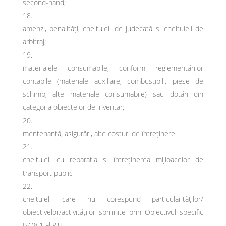
second-hand;
amenzi, penalități, cheltuieli de judecată și cheltuieli de
arbitraj;
materialele consumabile, conform reglementărilor
contabile (materiale auxiliare, combustibili, piese de
schimb, alte materiale consumabile) sau dotări din
categoria obiectelor de inventar;
mentenanță, asigurări, alte costuri de întreținere
cheltuieli cu reparația și întreținerea mijloacelor de
transport public
cheltuieli care nu corespund particularităţilor/
obiectivelor/activităţilor sprijinite prin Obiectivul specific
JSO8.1 al PTJ.