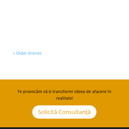
estimativ, sunt prevăzute 292 de
apeluri de proiecte, dintre care 43...
« Older Entries
Te provocăm să-ți transformi ideea de afacere în
realitate!
Solicită Consultanță