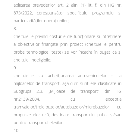
aplicarea prevederilor art. 2 alin. (1) lit. f) din HG nr.
873/2022, corespunzător specificului programului și
particularităților operațiunilor;
cheltuielile privind costurile de funcționare și întreținere
a obiectivelor finanțate prin proiect (cheltuielile pentru
probe tehnologice, teste) se vor încadra în buget ca și
cheltuieli neeligibile;
cheltuielile cu achiziţionarea autovehiculelor si a
mijloacelor de transport, aşa cum sunt ele clasificate în
Subgrupa 2.3. „Mijloace de transport” din HG
nr.2139/2004, cu exceptia
tramvaielor/troleibuzelor/autobuzelor/microbuzelor cu
propulsie electrică, destinate transportului public și/sau
pentru transportul elevilor.