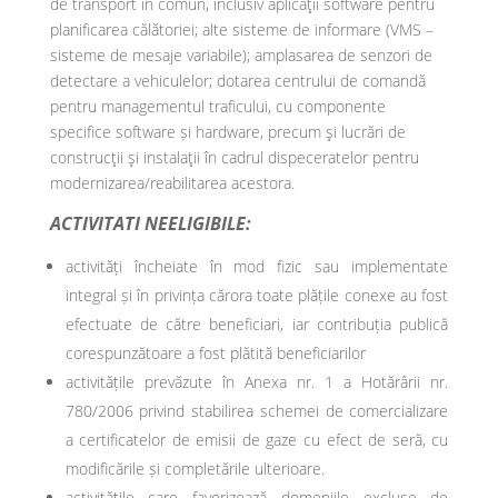
de transport în comun, inclusiv aplicaţii software pentru
planificarea călătoriei; alte sisteme de informare (VMS –
sisteme de mesaje variabile); amplasarea de senzori de
detectare a vehiculelor; dotarea centrului de comandă
pentru managementul traficului, cu componente
specifice software și hardware, precum şi lucrări de
construcţii şi instalaţii în cadrul dispeceratelor pentru
modernizarea/reabilitarea acestora.
ACTIVITATI NEELIGIBILE:
activități încheiate în mod fizic sau implementate
integral și în privința cărora toate plățile conexe au fost
efectuate de către beneficiari, iar contribuția publică
corespunzătoare a fost plătită beneficiarilor
activitățile prevăzute în Anexa nr. 1 a Hotărârii nr.
780/2006 privind stabilirea schemei de comercializare
a certificatelor de emisii de gaze cu efect de seră, cu
modificările și completările ulterioare.
activitățile care favorizează domeniile excluse de