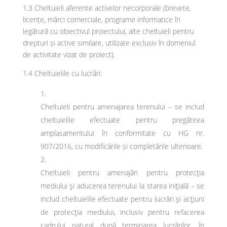
1.3 Cheltuieli aferente activelor necorporale (brevete,
licențe, mărci comerciale, programe informatice în
legătură cu obiectivul proiectului, alte cheltuieli pentru
drepturi și active similare, utilizate exclusiv în domeniul
de activitate vizat de proiect).
1.4 Cheltuielile cu lucrări:
Cheltuieli pentru amenajarea terenului – se includ
cheltuielile efectuate pentru pregătirea
amplasamentului în conformitate cu HG nr.
907/2016, cu modificările și completările ulterioare.
Cheltuieli pentru amenajări pentru protecţia
mediului şi aducerea terenului la starea iniţială – se
includ cheltuielile efectuate pentru lucrări şi acţiuni
de protecţia mediului, inclusiv pentru refacerea
cadrului natural după terminarea lucrărilor, în