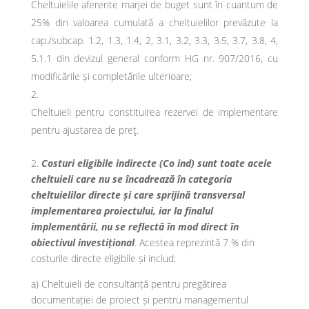
Cheltuielile aferente marjei de buget sunt în cuantum de
25% din valoarea cumulată a cheltuielilor prevăzute la
cap./subcap. 1.2, 1.3, 1.4, 2, 3.1, 3.2, 3.3, 3.5, 3.7, 3.8, 4,
5.1.1 din devizul general conform HG nr. 907/2016, cu
modificările și completările ulterioare;
Cheltuieli pentru constituirea rezervei de implementare
pentru ajustarea de preţ.
2.
Costuri eligibile indirecte (Co ind) sunt toate acele
cheltuieli care nu se încadrează în categoria
cheltuielilor directe și care sprijină transversal
implementarea proiectului, iar la finalul
implementării, nu se reflectă în mod direct în
obiectivul investițional
. Acestea reprezintă 7 % din
costurile directe eligibile și includ:
a) Cheltuieli de consultanță pentru pregătirea
documentației de proiect și pentru managementul