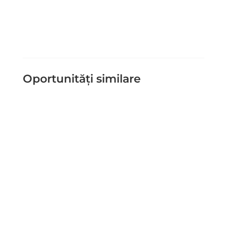
Trimite Mesaj
=
6 + 5
Oportunități similare
Schema de ajutor de stat pentru
produse cu deficit comercial Titlu
articol: Schema de ajutor de stat
pentru stimularea investițiilor în
industria prelucrătoare – produse cu